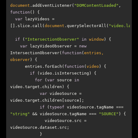
document
.addEventListener(
"DOMContentLoaded"
, 
function
(
) 
var
 lazyVideos = 
[].slice.call(
document
.querySelectorAll(
"video.lazy
if
 (
"IntersectionObserver"
in
window
var
 lazyVideoObserver = 
new
IntersectionObserver(
function
(
entries, 
observer
) 
      entries.forEach(
function
(
video
) 
if
for
 (
var
 source 
in
var
 videoSource = 
if
 (
typeof
 videoSource.tagName === 
"string"
 && videoSource.tagName === 
"SOURCE"
              videoSource.src = 