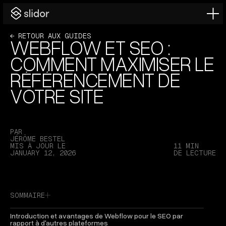
← RETOUR AUX GUIDES
WEBFLOW ET SEO :
COMMENT MAXIMISER LE
RÉFÉRENCEMENT DE
VOTRE SITE
P
A
R
J
É
R
Ô
M
E
B
E
S
T
E
L
M
I
S
À
J
O
U
R
L
E
11
MIN
J
A
N
U
A
R
Y
1
2
,
2
0
2
6
D
E
L
E
C
T
U
R
E
SOMMAIRE
Introduction et avantages de Webflow pour le SEO par
rapport à d'autres plateformes