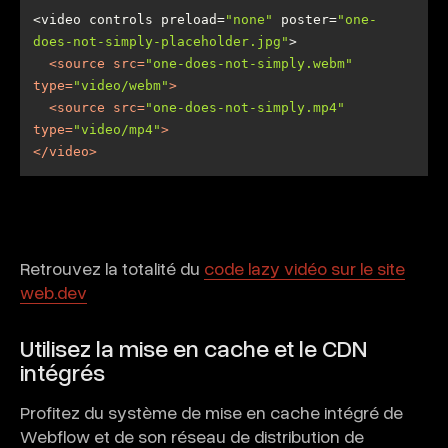
<video controls preload=
"none"
 poster=
"one-
does-not-simply-placeholder.jpg"
<
source
src
=
"one-does-not-simply.webm"
type
=
"video/webm"
>
<
source
src
=
"one-does-not-simply.mp4"
type
=
"video/mp4"
>
</
video
>
Retrouvez la totalité du
code lazy vidéo sur le site
web.dev
Utilisez la mise en cache et le CDN
intégrés
Profitez du système de mise en cache intégré de
Webflow et de son réseau de distribution de