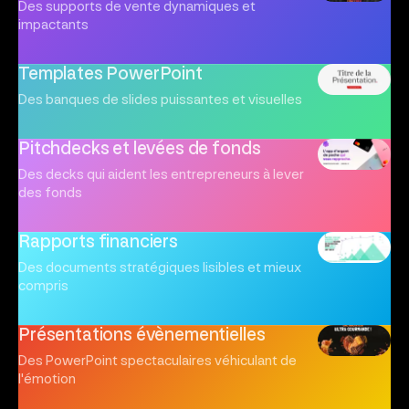
Des supports de vente dynamiques et
impactants
Templates PowerPoint
Des banques de slides puissantes et visuelles
Pitchdecks et levées de fonds
Des decks qui aident les entrepreneurs à lever
des fonds
Rapports financiers
Des documents stratégiques lisibles et mieux
compris
Présentations évènementielles
Des PowerPoint spectaculaires véhiculant de
l'émotion