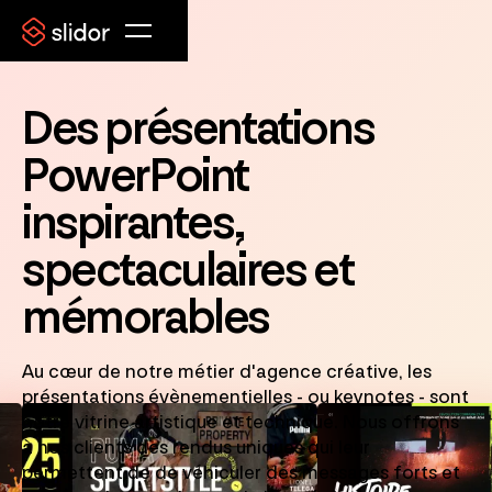
Des présentations
PowerPoint
inspirantes,
spectaculaires et
mémorables
Au cœur de notre métier d'agence créative, les
présentations évènementielles - ou keynotes - sont
notre vitrine artistique et technique. Nous offrons
à nos clients des rendus uniques qui leur
permettent de de véhiculer des messages forts et