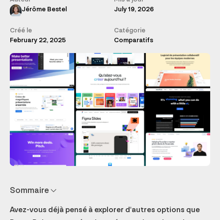
Jérôme Bestel
July 19, 2026
Créé le
Catégorie
February 22, 2025
Comparatifs
Sommaire
Avez-vous déjà pensé à explorer d'autres options que
Pitch : la startup orientée cloud
Figma Slides : l'alternative à PowerPoint pour les pros.
Beautiful.ai
Slidebean
Prezi : l'anti diaporama
Google Slides
Keynote
Slides
Canva : pas que des diapositives
Zoho Show
Faut-il arrêter d'utiliser PowerPoint ?
Quel logiciel libre peut-on utiliser pour les présentations ?