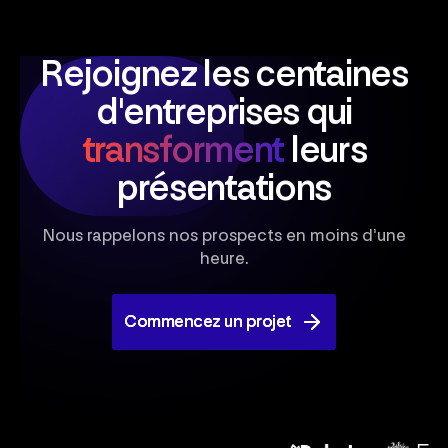
Rejoignez les centaines
d'entreprises
qui
transforment
leurs
présentations
Nous rappelons nos prospects en moins d’une
heure.
Commencez un projet
Commencez un projet